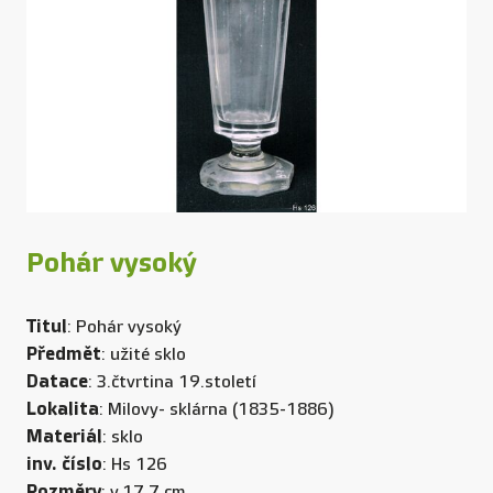
Pohár vysoký
Titul
: Pohár vysoký
Předmět
: užité sklo
Datace
: 3.čtvrtina 19.století
Lokalita
: Milovy- sklárna (1835-1886)
Materiál
: sklo
inv. číslo
: Hs 126
Rozměry
: v.17,7 cm