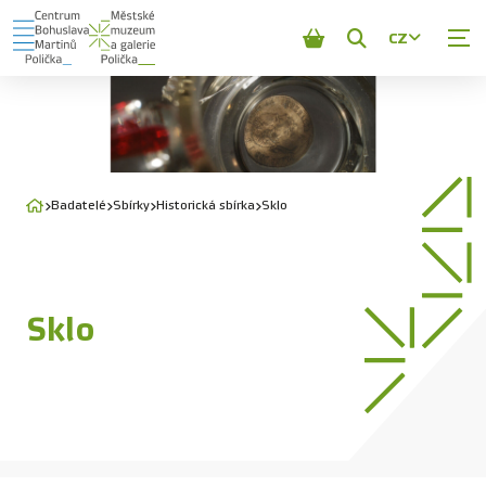
CZ
Zobrazit
vyhledávání
Badatelé
Sbírky
Historická sbírka
Sklo
Sklo