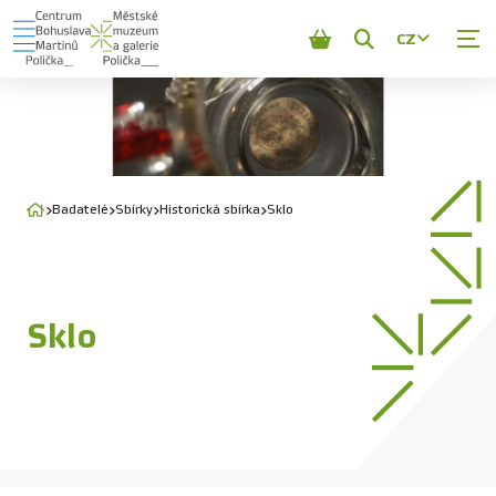
CZ
Zobrazit
vyhledávání
Badatelé
Sbírky
Historická sbírka
Sklo
Sklo