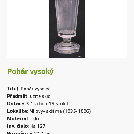
Pohár vysoký
Titul
: Pohár vysoký
Předmět
: užité sklo
Datace
: 3.čtvrtina 19.století
Lokalita
: Milovy- sklárna (1835-1886)
Materiál
: sklo
inv. číslo
: Hs 127
Rozměry
: v.17,7 cm