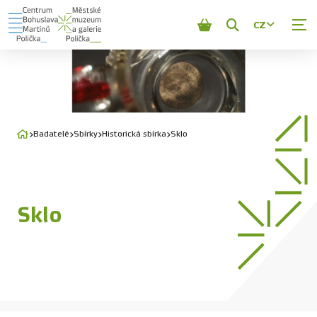
CZ
Zobrazit
vyhledávání
Badatelé
Sbírky
Historická sbírka
Sklo
Sklo