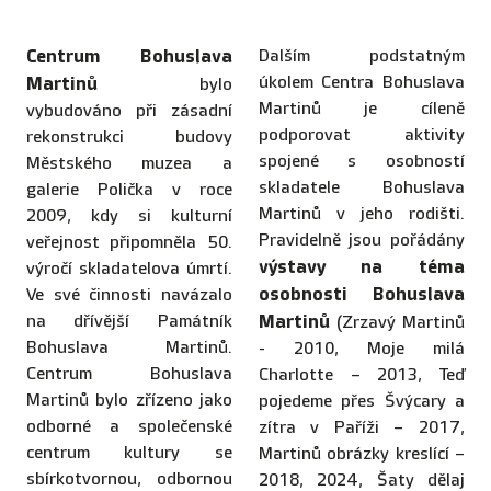
Centrum Bohuslava
Dalším podstatným
úkolem Centra Bohuslava
Martinů
bylo
Martinů je cíleně
vybudováno při zásadní
podporovat aktivity
rekonstrukci budovy
spojené s osobností
Městského muzea a
skladatele Bohuslava
galerie Polička v roce
Martinů v jeho rodišti.
2009, kdy si kulturní
Pravidelně jsou pořádány
veřejnost připomněla 50.
výstavy na téma
výročí skladatelova úmrtí.
osobnosti Bohuslava
Ve své činnosti navázalo
na dřívější Památník
Martinů
(Zrzavý Martinů
Bohuslava Martinů.
- 2010, Moje milá
Centrum Bohuslava
Charlotte – 2013, Teď
Martinů bylo zřízeno jako
pojedeme přes Švýcary a
odborné a společenské
zítra v Paříži – 2017,
centrum kultury se
Martinů obrázky kreslící –
sbírkotvornou, odbornou
2018, 2024, Šaty dělaj