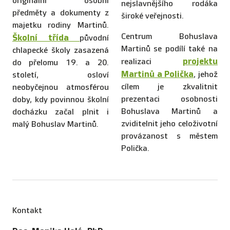
originální osobní
nejslavnějšího rodáka
předměty a dokumenty z
široké veřejnosti.
majetku rodiny Martinů.
Centrum Bohuslava
Školní třída
původní
Martinů se podílí také na
chlapecké školy zasazená
projektu
realizaci
do přelomu 19. a 20.
Martinů a Polička
, jehož
století, osloví
cílem je zkvalitnit
neobyčejnou atmosférou
prezentaci osobnosti
doby, kdy povinnou školní
Bohuslava Martinů a
docházku začal plnit i
zviditelnit jeho celoživotní
malý Bohuslav Martinů.
provázanost s městem
Polička.
Kontakt