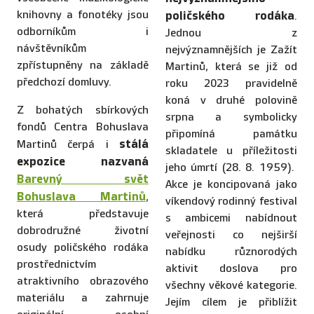
knihovny a fonotéky jsou
poličského rodáka
.
odborníkům i
Jednou z
návštěvníkům
nejvýznamnějších je Zažít
zpřístupněny na základě
Martinů, která se již od
předchozí domluvy.
roku 2023 pravidelně
koná v druhé polovině
Z bohatých sbírkových
srpna a symbolicky
fondů Centra Bohuslava
připomíná památku
stálá
Martinů čerpá i
skladatele u příležitosti
expozice nazvaná
jeho úmrtí (28. 8. 1959).
Barevný svět
Akce je koncipovaná jako
Bohuslava Martinů
,
víkendový rodinný festival
která představuje
s ambicemi nabídnout
dobrodružné životní
veřejnosti co nejširší
osudy poličského rodáka
nabídku různorodých
prostřednictvím
aktivit doslova pro
atraktivního obrazového
všechny věkové kategorie.
materiálu a zahrnuje
Jejím cílem je přiblížit