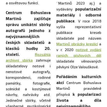
a osvětovou funkcí.
´Martinů 2023 aj.) a
popularizační
vydávány
Centrum Bohuslava
materiály i odborné
Martinů zajišťuje
publikace
. V roce 2018
správu unikátní sbírky
vyšla reprezentativní
autografů jednoho z
publikace kreseb
nejvýznamnějších
skladatele pod názvem
českých skladatelů a
Martinů obrázky kreslící
a
klasiků hudby 20.
v r. 2020
notové vydání
století.
Rozsáhlá
raných písňových děl
archivní sbírka
zahrnuje
skladatele věnovaných
skladatelovy notové i
pěvkyni Olze Valouškové.
nenotové autografy,
Pořádáním kulturních
korespondenci, rodinné
akcí
Centrum Bohuslava
památky, fotografie,
Martinů pravidelně
scénické a kostýmové
k popularizaci
přispívá
návrhy, nahrávky atd.
života a díla
Jedinečné sbírky, včetně
všeobecné muzikologické
nejvýznamnějšího