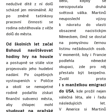
delší, kdyby se
neduživé dítě z ní dolů
nerozpoutala druhá
scházel jen minimálně. Až
světová válka. Martinů
po změně tatínkovy
neuposlechl výzvy
pracovní činnosti se
k návratu do vlasti
rodina odstěhovala z věže
obsazené nacistickým
dolů do města.
Německem, čímž se dostal
na pomyslnou černou
Od školních let začal
listinu nežádoucích osob.
Bohouš navštěvovat
V momentě, kdy i Francie
hodiny hry na housle
podlehla německé
a postupně se stále více
okupaci, zde pro něj
projevovalo jeho hudební
přestalo být bezpečno.
nadání. Po úspěšných
Zvolil proto
vystoupeních v Poličce
i s manželkou emigraci
a okolí se nemajetné
do USA
, kde prožil nejen
rodině podařilo získat
válečná léta, ale i řadu
finanční subvenci města,
následujících let.
aby chlapec mohl
V Americe si Martinů
studovat na pražské