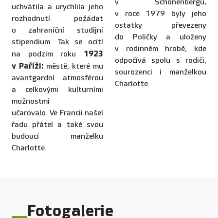
v Schönenbergu,
uchvátila a urychlila jeho
v roce 1979 byly jeho
rozhodnutí požádat
ostatky převezeny
o zahraniční studijní
do Poličky a uloženy
stipendium. Tak se ocitl
v rodinném hrobě, kde
1923
na podzim roku
odpočívá spolu s rodiči,
v Paříži:
městě, které mu
sourozenci i manželkou
avantgardní atmosférou
Charlotte.
a celkovými kulturními
možnostmi
učarovalo. Ve Francii našel
řadu přátel a také svou
budoucí manželku
Charlotte.
Fotogalerie