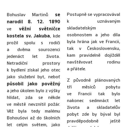
se
Postupně se vypracovával
Bohuslav Martinů
k uznávaným
narodil 8. 12. 1890
skladatelským
věžní světničce
ve
osobnostem a jeho díla
kostela sv. Jakuba
, kde
byla hrána jak ve Francii,
prožil spolu s rodiči
tak v Československu,
a dvěma sourozenci
kam pravidelně dojížděl
jedenáct let života.
navštěvovat rodinu
Netradiční prostory
a přátele.
k bydlení získal jeho otec
jako služební byt, neboť
Z původně plánovaných
působil jako pověžný
tří měsíců pobytu
a jeho úkolem bylo z výšky
ve Francii tak bylo
hlídat, zda se někde
nakonec sedmnáct let
ve městě nevznítil požár.
života a skladatelův
Věž byla tedy malému
pobyt zde by býval byl
Bohoušovi až do školních
pravděpodobně ještě
let celým světem, jako