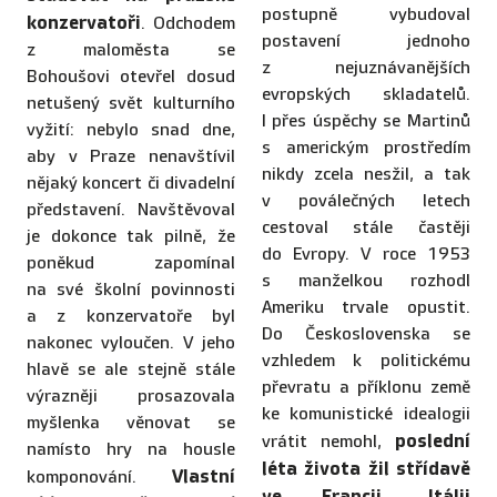
postupně vybudoval
konzervatoři
. Odchodem
postavení jednoho
z maloměsta se
z nejuznávanějších
Bohoušovi otevřel dosud
evropských skladatelů.
netušený svět kulturního
I přes úspěchy se Martinů
vyžití: nebylo snad dne,
s americkým prostředím
aby v Praze nenavštívil
nikdy zcela nesžil, a tak
nějaký koncert či divadelní
v poválečných letech
představení. Navštěvoval
cestoval stále častěji
je dokonce tak pilně, že
do Evropy. V roce 1953
poněkud zapomínal
s manželkou rozhodl
na své školní povinnosti
Ameriku trvale opustit.
a z konzervatoře byl
Do Československa se
nakonec vyloučen. V jeho
vzhledem k politickému
hlavě se ale stejně stále
převratu a příklonu země
výrazněji prosazovala
ke komunistické idealogii
myšlenka věnovat se
poslední
vrátit nemohl,
namísto hry na housle
léta života žil střídavě
Vlastní
komponování.
ve Francii, Itálii