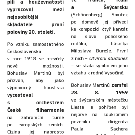
pílí a houževnatostí
a Švýcarsku
vypracoval mezi
(Schönenberg). Smutek
nejosobitější
po domově jej přivedl
skladatele první
ke kompozici čtyř kantát
poloviny 20. století.
na slova poličského
rodáka, básníka
Po vzniku samostatného
Miloslava Bureše. První
Československa
z nich –
Otvírání studánek
v roce 1918 se otevřely
– se stala symbolem jeho
nové možnosti.
vztahu k rodné Vysočině.
Bohuslav Martinů byl
přizván, aby jako
zemřel
Bohuslav Martinů
výpomocný houslista
28. 8. 1959
vycestoval
ve švýcarském městečku
s orchestrem
Liestal a pohřben byl
České filharmonie
nejprve na soukromém
na zahraniční turné
pozemku dirigenta
po evropských zemích.
Paula Sachera
Cizina jej naprosto